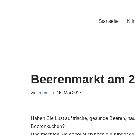
Zum
Startseite
Kli
Inhalt
springen
Beerenmarkt am 2
von
admin
15. Mai 2017
Haben Sie Lust auf frische, gesunde Beeren, 
Beerenkuchen?
Und möchten Sie dabei auch noch die Kinder de