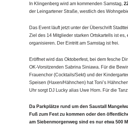
In Klingenberg wird am kommenden Samstag,
2
der Leingartener Straße, westlich des Wohngebiet
Das Event läuft jetzt unter der Überschrift Stadt
Ziel des 14 Mitglieder starken Ortskartells ist es,
organisieren. Der Eintritt am Samstag ist frei.
Eröffnet wird das Oktoberfest, bei dem fesche Di
OK-Vorsitzenden Sabrina Siniawa. Für die Bewi
Frauenchor (Cocktails/Sekt) und der Kindergarte
Speisen (Haxen/Hähnchen) hat Toni’s Hähncheng
Uhr sorgt DJ Lucky alias Uwe Horn. Für die Tanz
Da Parkplätze rund um den Saustall Mangelwa
Fuß zum Fest zu kommen oder den öffentliche
am Siebenmorgenweg sind es nur etwa 500 Me