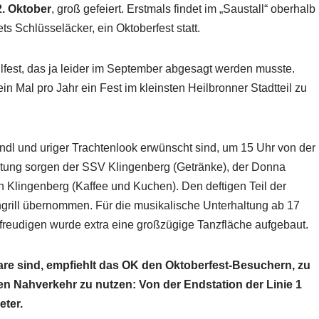
2. Oktober
, groß gefeiert. Erstmals findet im „Saustall“ oberhalb
s Schlüsseläcker, ein Oktoberfest statt.
teilfest, das ja leider im September abgesagt werden musste.
 ein Mal pro Jahr ein Fest im kleinsten Heilbronner Stadtteil zu
rndl und uriger Trachtenlook erwünscht sind, um 15 Uhr von der
rtung sorgen der SSV Klingenberg (Getränke), der Donna
n Klingenberg (Kaffee und Kuchen). Den deftigen Teil der
rill übernommen. Für die musikalische Unterhaltung ab 17
freudigen wurde extra eine großzügige Tanzfläche aufgebaut.
re sind, empfiehlt das OK den Oktoberfest-Besuchern, zu
n Nahverkehr zu nutzen: Von der Endstation der Linie 1
ter.